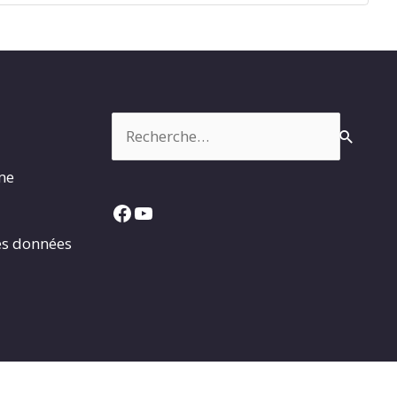
Rechercher :
rme
Facebook
YouTube
es données