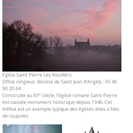
Eglise Saint Pierre Les Nouillers
Office religieux: diocèse de Saint Jean d’Angély : 05 46
90 20 64
e
Construite au XII
siècle, l’église romane Saint-Pierre
est classée monument historique depuis 1946. Cet
édifice est un exemple typique des églises dites à files
de coupoles.