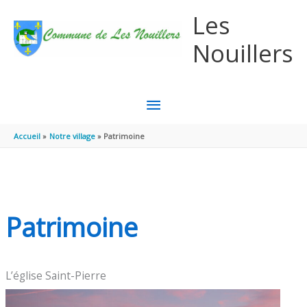
Aller au contenu
Aller au pied de page
Les
Nouillers
MENU
PRINCIPAL
Accueil
Notre village
Patrimoine
Patrimoine
L’église Saint-Pierre