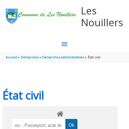
Aller au contenu
Aller au pied de page
Les
Nouillers
MENU
PRINCIPAL
Accueil
Démarches
Démarches administratives
État civil
État civil