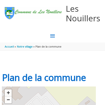
Aller au contenu
Aller au pied de page
Les
Nouillers
MENU
PRINCIPAL
Accueil
Notre village
Plan de la commune
Plan de la commune
+
−