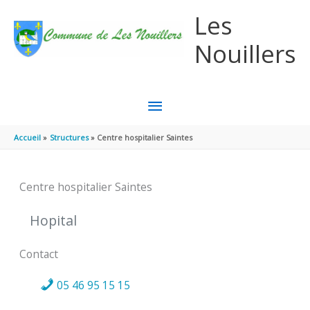
Aller au contenu
Aller au pied de page
Les
Nouillers
MENU
PRINCIPAL
Accueil
Structures
Centre hospitalier Saintes
Centre hospitalier Saintes
Hopital
Contact
05 46 95 15 15