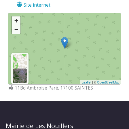
Site internet
+
−
Leaflet
| ©
OpenStreetMap
Localisation :
11Bd Ambroise Paré, 17100 SAINTES
Mairie de Les Nouillers