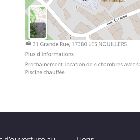
Localisation :
21 Grande Rue, 17380 LES NOUILLERS
Plus d'informations
Prochainement, location de 4 chambres avec sal
Piscine chauffée
s d’ouverture au
Liens