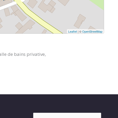
Leaflet
| ©
OpenStreetMap
le de bains privative,
Rechercher :