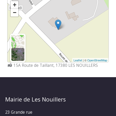
+
−
Leaflet
| ©
OpenStreetMap
Localisation :
15A Route de Taillant, 17380 LES NOUILLERS
Mairie de Les Nouillers
23 Grande rue