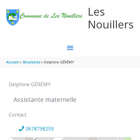
Aller au contenu
Aller au pied de page
Les
Nouillers
MENU
PRINCIPAL
Accueil
Structures
Delphine GÉRÉMY
Delphine GÉRÉMY
Assistante maternelle
Contact
0678798259