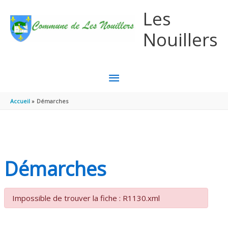
Aller au contenu
Aller au pied de page
Les
Nouillers
MENU
PRINCIPAL
Accueil
Démarches
Démarches
Impossible de trouver la fiche : R1130.xml