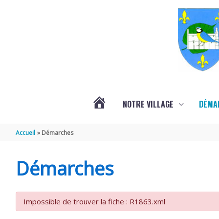
Aller au contenu
Aller au pied de page
NOTRE VILLAGE
DÉMA
ACTUALITÉS
Accueil
Démarches
LOCALES
Démarches
Impossible de trouver la fiche : R1863.xml