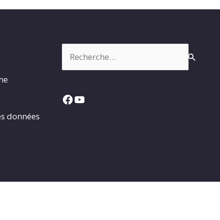
Rechercher :
rme
Facebook
YouTube
es données