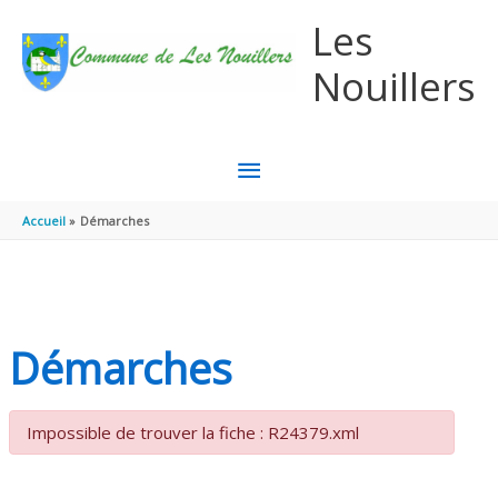
Aller au contenu
Aller au pied de page
Les
Nouillers
MENU
PRINCIPAL
Accueil
Démarches
Démarches
Impossible de trouver la fiche : R24379.xml