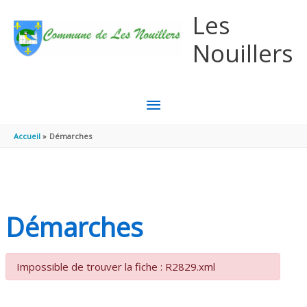
Aller au contenu
Aller au pied de page
Les
Nouillers
MENU
PRINCIPAL
Accueil
Démarches
Démarches
Impossible de trouver la fiche : R2829.xml