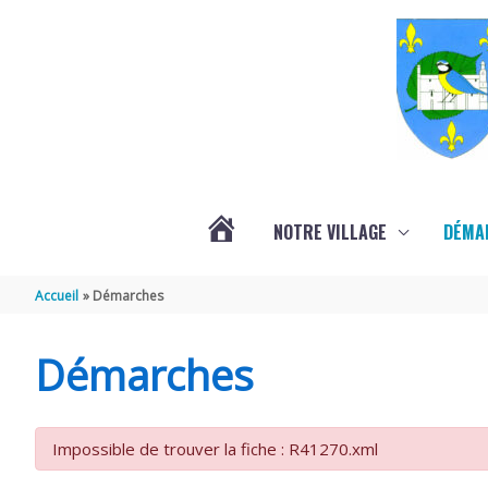
Aller au contenu
Aller au pied de page
NOTRE VILLAGE
DÉMA
ACTUALITÉS
Accueil
Démarches
LOCALES
Démarches
Impossible de trouver la fiche : R41270.xml