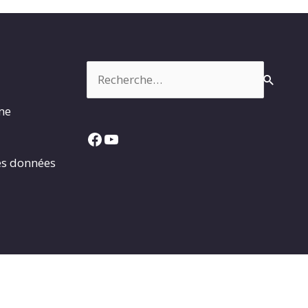
Rechercher :
rme
Facebook
YouTube
es données