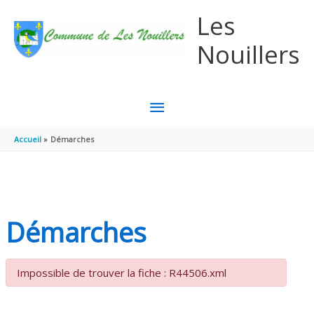
Aller au contenu
Aller au pied de page
Les
Nouillers
MENU
PRINCIPAL
Accueil
Démarches
Démarches
Impossible de trouver la fiche : R44506.xml