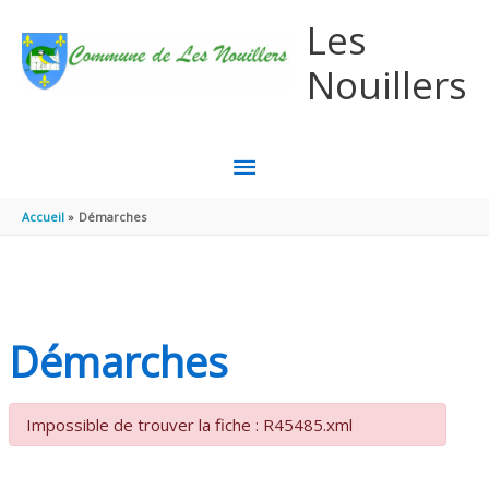
Aller au contenu
Aller au pied de page
Les
Nouillers
MENU
PRINCIPAL
Accueil
Démarches
Démarches
Impossible de trouver la fiche : R45485.xml