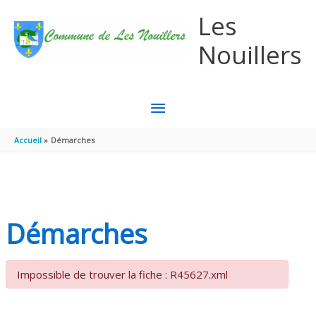
Aller au contenu
Aller au pied de page
Les
Nouillers
MENU
PRINCIPAL
Accueil
Démarches
Démarches
Impossible de trouver la fiche : R45627.xml