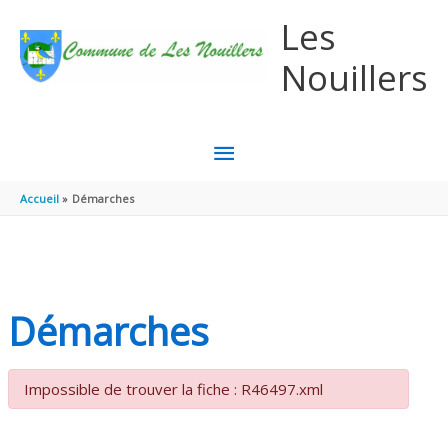
Aller au contenu
Aller au pied de page
Les
Nouillers
MENU
PRINCIPAL
Accueil
Démarches
Démarches
Impossible de trouver la fiche : R46497.xml