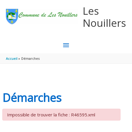
Aller au contenu
Aller au pied de page
Les
Nouillers
MENU
PRINCIPAL
Accueil
Démarches
Démarches
Impossible de trouver la fiche : R46595.xml