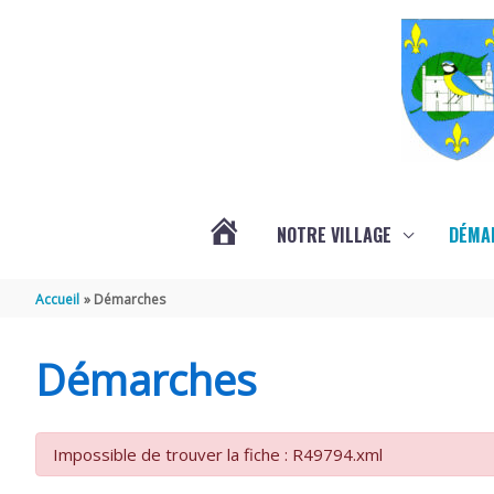
Aller au contenu
Aller au pied de page
NOTRE VILLAGE
DÉMA
ACTUALITÉS
Accueil
Démarches
LOCALES
Démarches
Impossible de trouver la fiche : R49794.xml