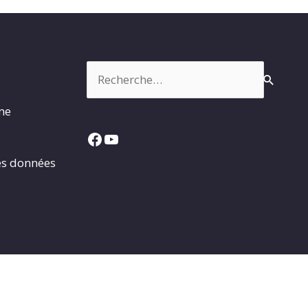
Rechercher :
rme
Facebook
YouTube
es données