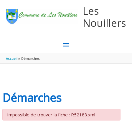
Aller au contenu
Aller au pied de page
Les
Nouillers
MENU
PRINCIPAL
Accueil
Démarches
Démarches
Impossible de trouver la fiche : R52183.xml