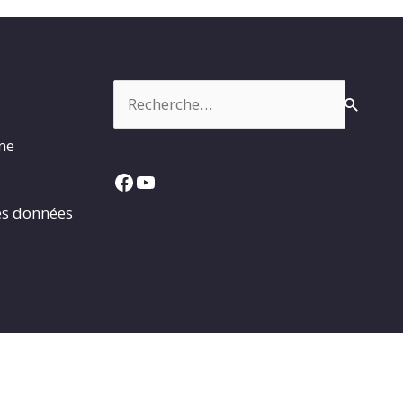
Rechercher :
rme
Facebook
YouTube
es données