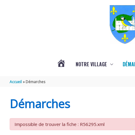
Aller au contenu
Aller au pied de page
NOTRE VILLAGE
DÉMA
ACTUALITÉS
Accueil
Démarches
LOCALES
Démarches
Impossible de trouver la fiche : R56295.xml