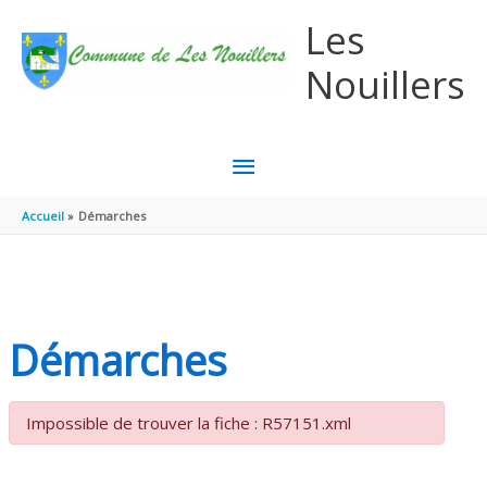
Aller au contenu
Aller au pied de page
Les
Nouillers
MENU
PRINCIPAL
Accueil
Démarches
Démarches
Impossible de trouver la fiche : R57151.xml