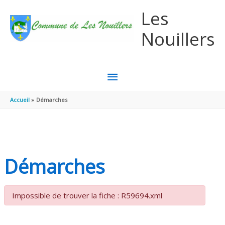
Aller au contenu
Aller au pied de page
Les
Nouillers
MENU
PRINCIPAL
Accueil
Démarches
Démarches
Impossible de trouver la fiche : R59694.xml