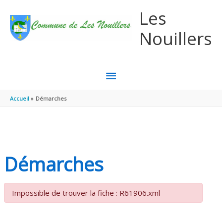
Aller au contenu
Aller au pied de page
Les
Nouillers
MENU
PRINCIPAL
Accueil
Démarches
Démarches
Impossible de trouver la fiche : R61906.xml