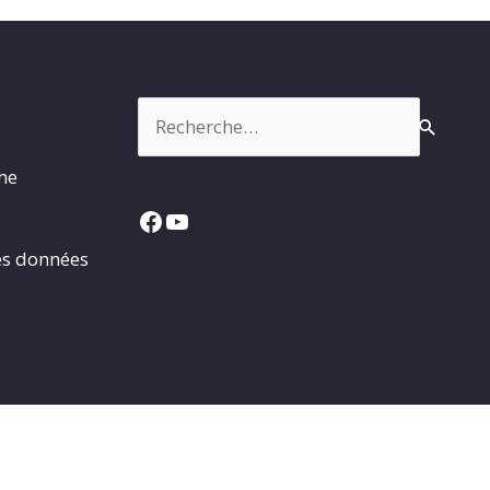
Rechercher :
rme
Facebook
YouTube
es données