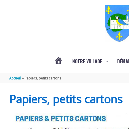
Aller au contenu
Aller au pied de page
NOTRE VILLAGE
DÉMA
ACTUALITÉS
Accueil
Papiers, petits cartons
LOCALES
Papiers, petits cartons