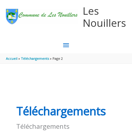
Aller au contenu
Aller au pied de page
Les
Nouillers
MENU
PRINCIPAL
Accueil
Téléchargements
Page 2
Téléchargements
Téléchargements