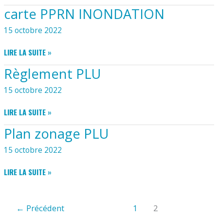
ALEAS
carte PPRN INONDATION
15 octobre 2022
CARTE
LIRE LA SUITE »
PPRN
Règlement PLU
INONDATION
15 octobre 2022
RÈGLEMENT
LIRE LA SUITE »
PLU
Plan zonage PLU
15 octobre 2022
PLAN
LIRE LA SUITE »
ZONAGE
PLU
←
Précédent
1
2