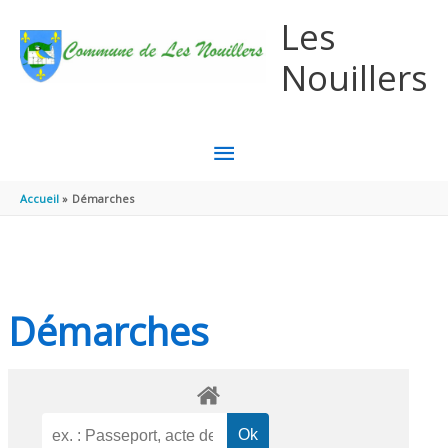
Aller au contenu
Aller au pied de page
Les
Nouillers
MENU
PRINCIPAL
Accueil
Démarches
Démarches