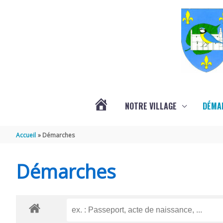
Aller au contenu
Aller au pied de page
NOTRE VILLAGE
DÉMA
ACTUALITÉS
Accueil
Démarches
LOCALES
Démarches