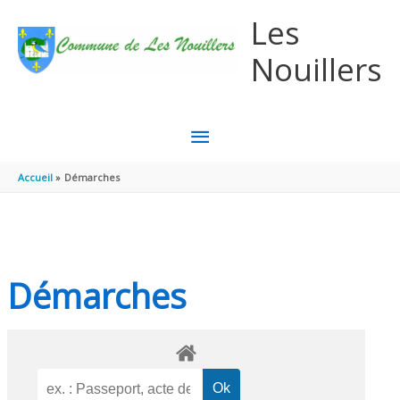
Aller au contenu
Aller au pied de page
Les
Nouillers
MENU
PRINCIPAL
Accueil
Démarches
Démarches