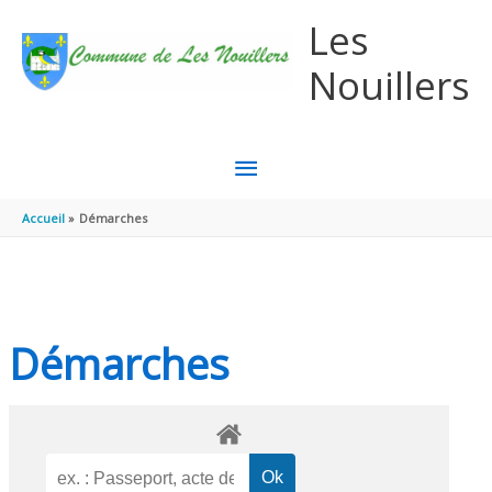
Aller au contenu
Aller au pied de page
Les
Nouillers
MENU
PRINCIPAL
Accueil
Démarches
Démarches