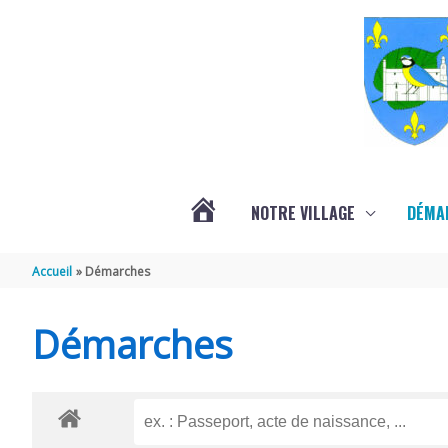
Aller au contenu
Aller au pied de page
NOTRE VILLAGE
DÉMA
ACTUALITÉS
Accueil
Démarches
LOCALES
Démarches