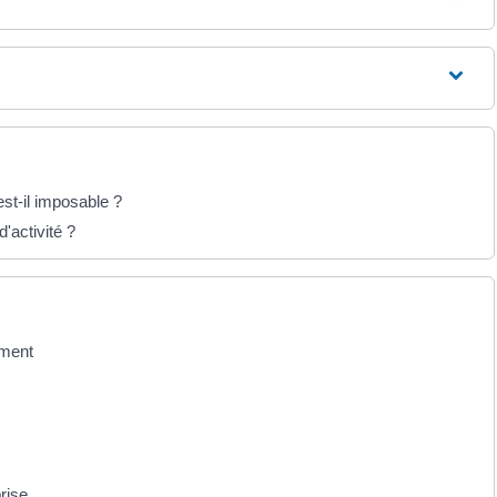
st-il imposable ?
'activité ?
ement
prise