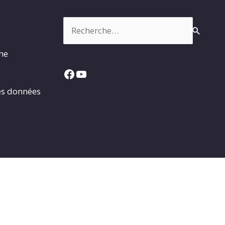
Rechercher :
rme
Facebook
YouTube
es données