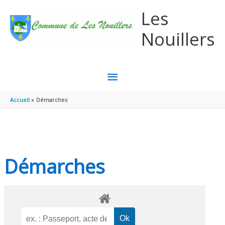
Aller au contenu
Aller au pied de page
Les
Nouillers
MENU
PRINCIPAL
Accueil
Démarches
Démarches