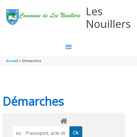
Aller au contenu
Aller au pied de page
Les
Nouillers
MENU
PRINCIPAL
Accueil
Démarches
Démarches