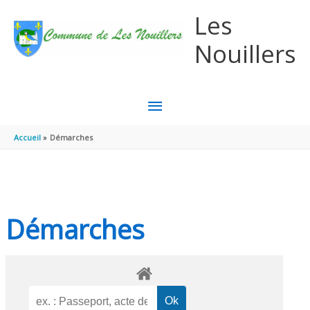
Aller au contenu
Aller au pied de page
Les
Nouillers
MENU
PRINCIPAL
Accueil
Démarches
Démarches