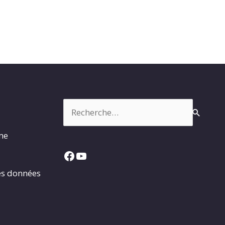
Rechercher :
rme
Facebook
YouTube
es données