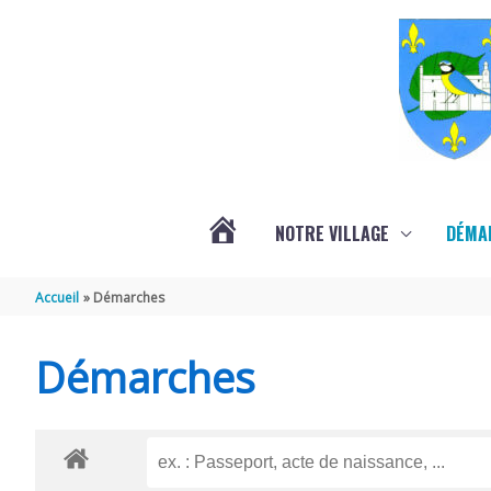
Aller au contenu
Aller au pied de page
NOTRE VILLAGE
DÉMA
ACTUALITÉS
Accueil
Démarches
LOCALES
Démarches