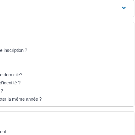
e inscription ?
de domicile?
d'identité ?
 ?
 voter la même année ?
ment