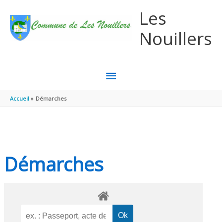
Aller au contenu
Aller au pied de page
Les
Nouillers
MENU
PRINCIPAL
Accueil
Démarches
Démarches