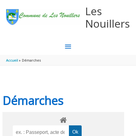
Aller au contenu
Aller au pied de page
Les
Nouillers
MENU
PRINCIPAL
Accueil
Démarches
Démarches