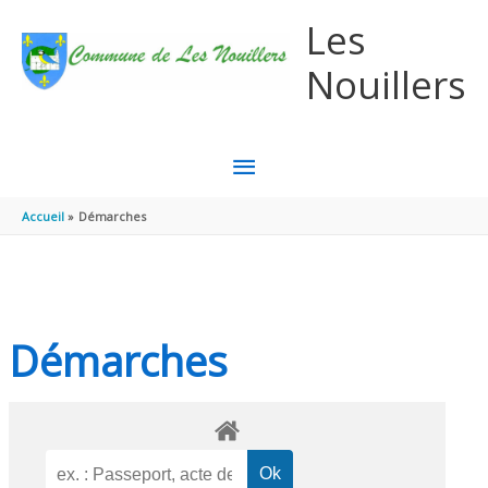
Aller au contenu
Aller au pied de page
Les
Nouillers
MENU
PRINCIPAL
Accueil
Démarches
Démarches