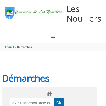
Aller au contenu
Aller au pied de page
Les
Nouillers
MENU
PRINCIPAL
Accueil
Démarches
Démarches