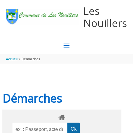
Aller au contenu
Aller au pied de page
Les
Nouillers
MENU
PRINCIPAL
Accueil
Démarches
Démarches