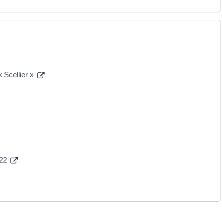
« Scellier »
022