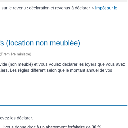
 sur le revenu : déclaration et revenus à déclarer
>
Impôt sur le
fs (location non meublée)
 (Première ministre)
de (non meublé) et vous voulez déclarer les loyers que vous avez
iers. Les règles diffèrent selon que le montant annuel de vos
evez les déclarer.
. Il vous donne droit à un
abattement forfaitaire
de
30 %
.