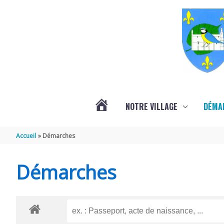
Aller au contenu
Aller au pied de page
NOTRE VILLAGE
DÉMA
ACTUALITÉS
Accueil
Démarches
LOCALES
Démarches