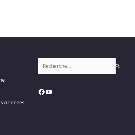
Rechercher :
rme
Facebook
YouTube
es données