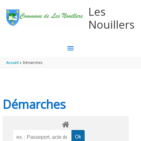
Aller au contenu
Aller au pied de page
Les
Nouillers
MENU
PRINCIPAL
Accueil
Démarches
Démarches