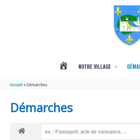
Aller au contenu
Aller au pied de page
NOTRE VILLAGE
DÉMA
ACTUALITÉS
Accueil
Démarches
LOCALES
Démarches