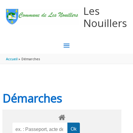
Aller au contenu
Aller au pied de page
Les
Nouillers
MENU
PRINCIPAL
Accueil
Démarches
Démarches