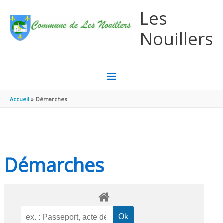
Aller au contenu
Aller au pied de page
Les
Nouillers
MENU
PRINCIPAL
Accueil
Démarches
Démarches