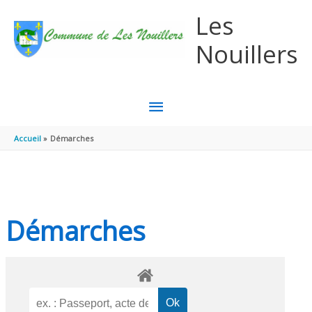
Aller au contenu
Aller au pied de page
Les
Nouillers
MENU
PRINCIPAL
Accueil
Démarches
Démarches