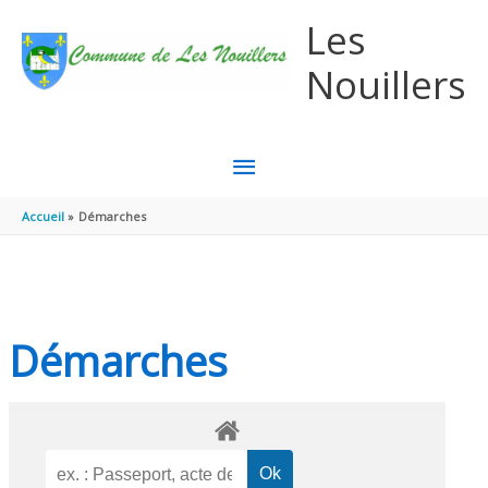
Aller au contenu
Aller au pied de page
Les
Nouillers
MENU
PRINCIPAL
Accueil
Démarches
Démarches