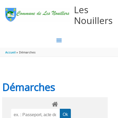
Aller au contenu
Aller au pied de page
Les
Nouillers
MENU
PRINCIPAL
Accueil
Démarches
Démarches