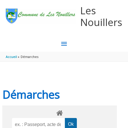
Aller au contenu
Aller au pied de page
Les
Nouillers
MENU
PRINCIPAL
Accueil
Démarches
Démarches