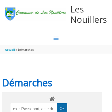
Aller au contenu
Aller au pied de page
Les
Nouillers
MENU
PRINCIPAL
Accueil
Démarches
Démarches