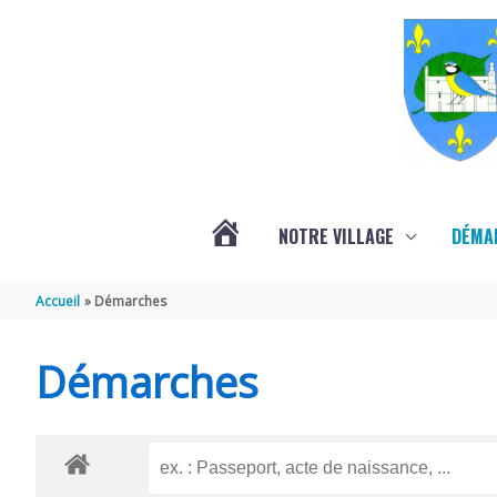
Aller au contenu
Aller au pied de page
NOTRE VILLAGE
DÉMA
ACTUALITÉS
Accueil
Démarches
LOCALES
Démarches